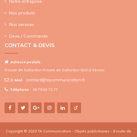
Notre entreprise
Nos produits
Nos services
Devis / Commande
CONTACT & DEVIS
Adresse postale :
8 route de Gallardon 8 route de Gallardon 92310 Sèvres
contact@tacommunication.fr
E-Mail :
Téléphone :
06 79 82 72 77
Copyright © 2020 TA Communication - Objets publicitaires - 8 route de