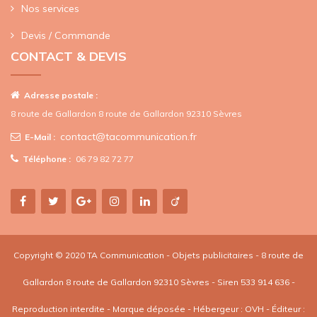
Nos services
Devis / Commande
CONTACT & DEVIS
Adresse postale :
8 route de Gallardon 8 route de Gallardon 92310 Sèvres
contact@tacommunication.fr
E-Mail :
Téléphone :
06 79 82 72 77
Copyright © 2020 TA Communication - Objets publicitaires - 8 route de
Gallardon 8 route de Gallardon 92310 Sèvres - Siren 533 914 636 -
Reproduction interdite - Marque déposée - Hébergeur : OVH - Éditeur :