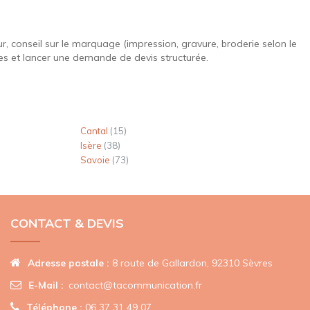
r, conseil sur le marquage (impression, gravure, broderie selon le
es et lancer une demande de devis structurée.
Cantal
(15)
Isère
(38)
Savoie
(73)
CONTACT & DEVIS
Adresse postale :
8 route de Gallardon, 92310 Sèvres
E-Mail :
contact@tacommunication.fr
Téléphone :
06 37 31 49 07