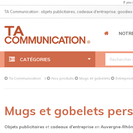
If you
TA Communication : objets publicitaires, cadeaux d'entreprise, goodies
NOTRE
CATÉGORIES
Gourdes et bouteilles isothermes
Ta Communication
Nos produits
Mugs et gobelets
Entrepris
Mugs et gobelets
Mugs et gobelets per
Stylos
Clés USB
Objets publicitaires
et
cadeaux d'entreprise
en
Auvergne-Rhôn