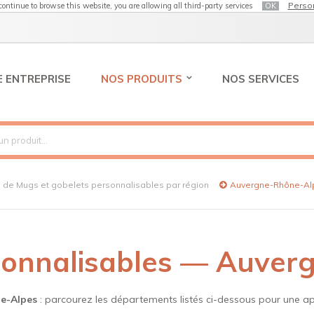
Perso
 continue to browse this website, you are allowing all third-party services
OK
 ENTREPRISE
NOS PRODUITS
NOS SERVICES
e de Mugs et gobelets personnalisables par région
Auvergne-Rhône-Al
sonnalisables — Auve
e-Alpes
: parcourez les départements listés ci-dessous pour une app