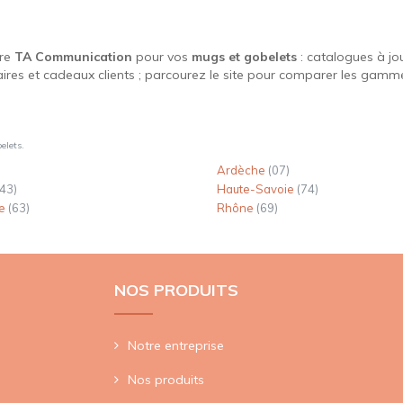
fre
TA Communication
pour vos
mugs et gobelets
: catalogues à jou
aires et cadeaux clients ; parcourez le site pour comparer les gamm
elets.
Ardèche
(07)
(43)
Haute-Savoie
(74)
me
(63)
Rhône
(69)
NOS PRODUITS
Notre entreprise
Nos produits