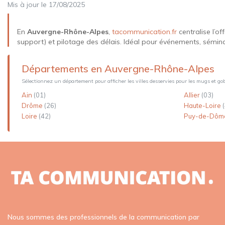
Mis à jour le 17/08/2025
Porte-clés
En
Auvergne-Rhône-Alpes
,
tacommunication.fr
centralise l’of
Powerbanks
support) et pilotage des délais. Idéal pour événements, sémin
Carnets et bloc-notes
Départements en Auvergne-Rhône-Alpes
Sélectionnez un département pour afficher les villes desservies pour les mugs et gob
Agendas
Ain
(01)
Allier
(03)
Drôme
(26)
Haute-Loire
Pochettes et trousses
Loire
(42)
Puy-de-Dô
Parapluies
Sac à dos
Tote bags
Nous sommes des professionnels de la communication par
Sacs publicitaires