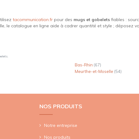
utilisez
tacommunication.fr
pour des
mugs et gobelets
fiables : sour
 le catalogue en ligne aide à cadrer quantité et style ; déposez v
elets.
Bas-Rhin
(67)
Meurthe-et-Moselle
(54)
NOS PRODUITS
Notre entreprise
Nos produits