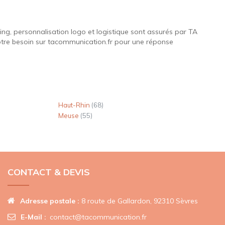
cing, personnalisation logo et logistique sont assurés par TA
otre besoin sur tacommunication.fr pour une réponse
Haut-Rhin
(68)
Meuse
(55)
CONTACT & DEVIS
Adresse postale :
8 route de Gallardon, 92310 Sèvres
E-Mail :
contact@tacommunication.fr