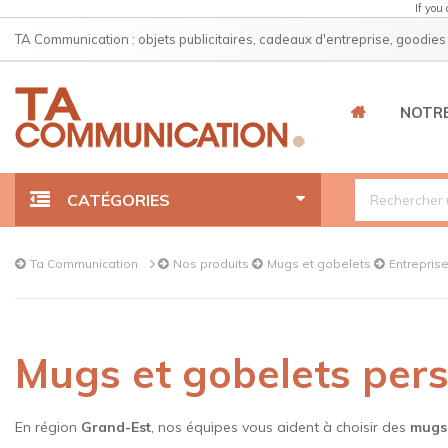
If you
TA Communication : objets publicitaires, cadeaux d'entreprise, goodies
NOTRE
CATÉGORIES
Gourdes et bouteilles isothermes
Ta Communication
Nos produits
Mugs et gobelets
Entrepris
Mugs et gobelets
Mugs et gobelets per
Stylos
Clés USB
En région
Grand-Est
, nos équipes vous aident à choisir des
mugs 