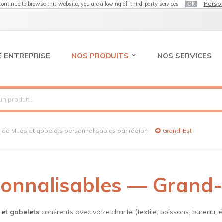
Perso
 continue to browse this website, you are allowing all third-party services
OK
 ENTREPRISE
NOS PRODUITS
NOS SERVICES
e de Mugs et gobelets personnalisables par région
Grand-Est
sonnalisables — Grand-
et gobelets
cohérents avec votre charte (textile, boissons, bureau, 