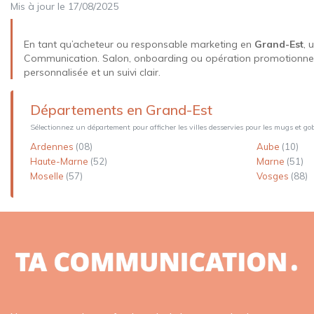
Mis à jour le 17/08/2025
Porte-clés
En tant qu’acheteur ou responsable marketing en
Grand-Est
, 
Powerbanks
Communication. Salon, onboarding ou opération promotionnelle,
personnalisée et un suivi clair.
Carnets et bloc-notes
Départements en Grand-Est
Agendas
Sélectionnez un département pour afficher les villes desservies pour les mugs et gob
Ardennes
(08)
Aube
(10)
Pochettes et trousses
Haute-Marne
(52)
Marne
(51)
Moselle
(57)
Vosges
(88)
Parapluies
Sac à dos
Tote bags
Sacs publicitaires