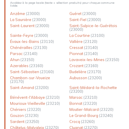
Accédez à la page locale (texte + sélection produits) pour chaque commune
listée.
Anzême
(23000)
Guéret
(23000)
La Saunière
(23000)
Saint-Fiel
(23000)
Saint-Laurent
(23000)
Saint-Sulpice-le-Guérétois
(23000)
Sainte-Feyre
(23000)
La Courtine
(23100)
Évaux-les-Bains
(23110)
Vallière
(23120)
Chénérailles
(23130)
Cressat
(23140)
Parsac
(23140)
Pionnat
(23140)
Ahun
(23150)
Lavaveix-les-Mines
(23150)
Azerables
(23160)
Crozant
(23160)
Saint-Sébastien
(23160)
Budelière
(23170)
Chambon-sur-Voueize
Aubusson
(23200)
(23170)
Saint-Amand
(23200)
Saint-Médard-la-Rochette
(23200)
Bénévent-l'Abbaye
(23210)
Marsac
(23210)
Mourioux-Vieilleville
(23210)
Bonnat
(23220)
Chéniers
(23220)
Moutier-Malcard
(23220)
Gouzon
(23230)
Le Grand-Bourg
(23240)
Sardent
(23250)
Crocq
(23260)
Châtelus-Malvaleix
(23270)
Clugnat
(23270)