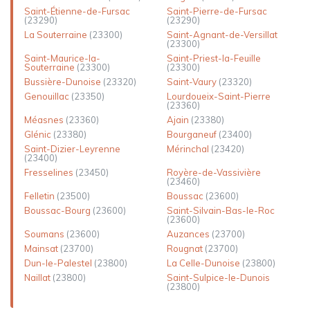
Saint-Étienne-de-Fursac
Saint-Pierre-de-Fursac
(23290)
(23290)
La Souterraine
(23300)
Saint-Agnant-de-Versillat
(23300)
Saint-Maurice-la-
Saint-Priest-la-Feuille
Souterraine
(23300)
(23300)
Bussière-Dunoise
(23320)
Saint-Vaury
(23320)
Genouillac
(23350)
Lourdoueix-Saint-Pierre
(23360)
Méasnes
(23360)
Ajain
(23380)
Glénic
(23380)
Bourganeuf
(23400)
Saint-Dizier-Leyrenne
Mérinchal
(23420)
(23400)
Fresselines
(23450)
Royère-de-Vassivière
(23460)
Felletin
(23500)
Boussac
(23600)
Boussac-Bourg
(23600)
Saint-Silvain-Bas-le-Roc
(23600)
Soumans
(23600)
Auzances
(23700)
Mainsat
(23700)
Rougnat
(23700)
Dun-le-Palestel
(23800)
La Celle-Dunoise
(23800)
Naillat
(23800)
Saint-Sulpice-le-Dunois
(23800)