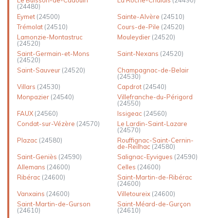
Le Buisson-de-Cadouin
La Roche-Chalais
(24490)
(24480)
Eymet
(24500)
Sainte-Alvère
(24510)
Trémolat
(24510)
Cours-de-Pile
(24520)
Lamonzie-Montastruc
Mouleydier
(24520)
(24520)
Saint-Germain-et-Mons
Saint-Nexans
(24520)
(24520)
Saint-Sauveur
(24520)
Champagnac-de-Belair
(24530)
Villars
(24530)
Capdrot
(24540)
Monpazier
(24540)
Villefranche-du-Périgord
(24550)
FAUX
(24560)
Issigeac
(24560)
Condat-sur-Vézère
(24570)
Le Lardin-Saint-Lazare
(24570)
Plazac
(24580)
Rouffignac-Saint-Cernin-
de-Reilhac
(24580)
Saint-Geniès
(24590)
Salignac-Eyvigues
(24590)
Allemans
(24600)
Celles
(24600)
Ribérac
(24600)
Saint-Martin-de-Ribérac
(24600)
Vanxains
(24600)
Villetoureix
(24600)
Saint-Martin-de-Gurson
Saint-Méard-de-Gurçon
(24610)
(24610)