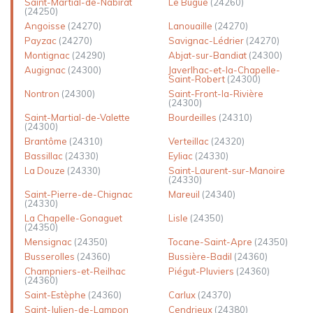
Saint-Martial-de-Nabirat
Le Bugue
(24260)
(24250)
Angoisse
(24270)
Lanouaille
(24270)
Payzac
(24270)
Savignac-Lédrier
(24270)
Montignac
(24290)
Abjat-sur-Bandiat
(24300)
Augignac
(24300)
Javerlhac-et-la-Chapelle-
Saint-Robert
(24300)
Nontron
(24300)
Saint-Front-la-Rivière
(24300)
Saint-Martial-de-Valette
Bourdeilles
(24310)
(24300)
Brantôme
(24310)
Verteillac
(24320)
Bassillac
(24330)
Eyliac
(24330)
La Douze
(24330)
Saint-Laurent-sur-Manoire
(24330)
Saint-Pierre-de-Chignac
Mareuil
(24340)
(24330)
La Chapelle-Gonaguet
Lisle
(24350)
(24350)
Mensignac
(24350)
Tocane-Saint-Apre
(24350)
Busserolles
(24360)
Bussière-Badil
(24360)
Champniers-et-Reilhac
Piégut-Pluviers
(24360)
(24360)
Saint-Estèphe
(24360)
Carlux
(24370)
Saint-Julien-de-Lampon
Cendrieux
(24380)