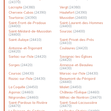
(24370)
Lacropte
(24380)
Vergt
(24380)
Cherveix-Cubas
(24390)
Hautefort
(24390)
Tourtoirac
(24390)
Mussidan
(24400)
Saint-Front-de-Pradoux
Saint-Laurent-des-Hommes
(24400)
(24400)
Saint-Médard-de-Mussidan
Sourzac
(24400)
(24400)
Saint-Aulaye
(24410)
Saint-Privat-des-Prés
(24410)
Antonne-et-Trigonant
Coulaures
(24420)
(24420)
Sarliac-sur-l'Isle
(24420)
Savignac-les-Églises
(24420)
Sorges
(24420)
Annesse-et-Beaulieu
(24430)
Coursac
(24430)
Marsac-sur-l'Isle
(24430)
Razac-sur-l'Isle
(24430)
Beaumont-du-Périgord
(24440)
La Coquille
(24450)
Mialet
(24450)
Agonac
(24460)
Château-l'Évêque
(24460)
Négrondes
(24460)
Milhac-de-Nontron
(24470)
Saint-Pardoux-la-Rivière
Saint-Saud-Lacoussière
(24470)
(24470)