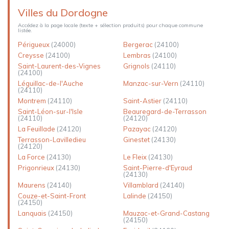
Villes du Dordogne
Accédez à la page locale (texte + sélection produits) pour chaque commune
listée.
Périgueux
(24000)
Bergerac
(24100)
Creysse
(24100)
Lembras
(24100)
Saint-Laurent-des-Vignes
Grignols
(24110)
(24100)
Léguillac-de-l'Auche
Manzac-sur-Vern
(24110)
(24110)
Montrem
(24110)
Saint-Astier
(24110)
Saint-Léon-sur-l'Isle
Beauregard-de-Terrasson
(24110)
(24120)
La Feuillade
(24120)
Pazayac
(24120)
Terrasson-Lavilledieu
Ginestet
(24130)
(24120)
La Force
(24130)
Le Fleix
(24130)
Prigonrieux
(24130)
Saint-Pierre-d'Eyraud
(24130)
Maurens
(24140)
Villamblard
(24140)
Couze-et-Saint-Front
Lalinde
(24150)
(24150)
Lanquais
(24150)
Mauzac-et-Grand-Castang
(24150)