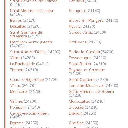
Saint-Capraise-de-Lalinde
Excideuil
(24160)
(24150)
Saint-Médard-d'Excideuil
Salagnac
(24160)
(24160)
Belvès
(24170)
Siorac-en-Périgord
(24170)
Douzillac
(24190)
Neuvic
(24190)
Saint-Germain-du-
Carsac-Aillac
(24200)
Salembre
(24190)
Marcillac-Saint-Quentin
Proissans
(24200)
(24200)
Saint-André-d'Allas
(24200)
Sarlat-la-Canéda
(24200)
Vitrac
(24200)
Fossemagne
(24210)
La Bachellerie
(24210)
Saint-Rabier
(24210)
Thenon
(24210)
Beynac-et-Cazenac
(24220)
Coux-et-Bigaroque
(24220)
Saint-Cyprien
(24220)
Vézac
(24220)
Lamothe-Montravel
(24230)
Montcaret
(24230)
Saint-Antoine-de-Breuilh
(24230)
Vélines
(24230)
Monbazillac
(24240)
Pomport
(24240)
Sigoulès
(24240)
Cénac-et-Saint-Julien
Daglan
(24250)
(24250)
Domme
(24250)
Groléjac
(24250)