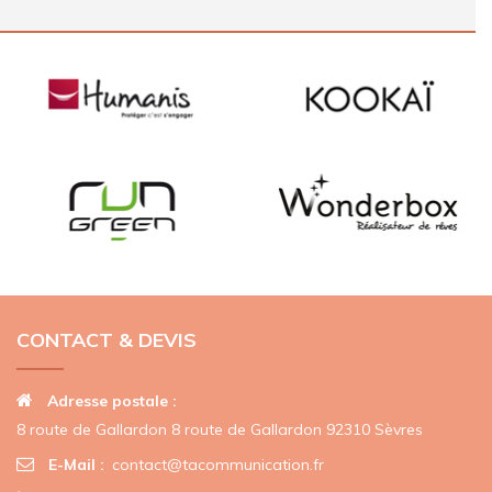
CONTACT & DEVIS
Adresse postale :
8 route de Gallardon 8 route de Gallardon 92310 Sèvres
E-Mail :
contact@tacommunication.fr