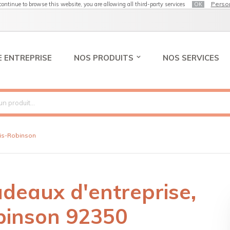
Perso
 continue to browse this website, you are allowing all third-party services
OK
 ENTREPRISE
NOS PRODUITS
NOS SERVICES
is-Robinson
cadeaux d'entreprise,
obinson 92350