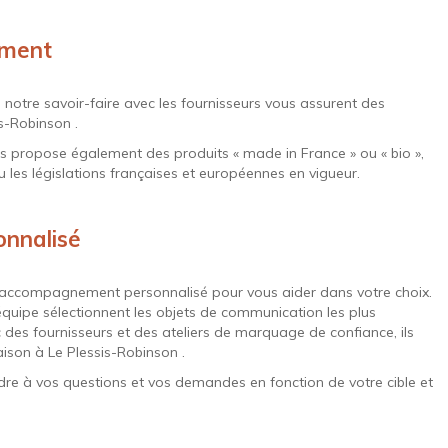
nement
i notre savoir-faire avec les fournisseurs vous assurent des
s-Robinson .
s propose également des produits « made in France » ou « bio »,
 les législations françaises et européennes en vigueur.
onnalisé
accompagnement personnalisé pour vous aider dans votre choix.
 équipe sélectionnent les objets de communication les plus
c des fournisseurs et des ateliers de marquage de confiance, ils
aison à Le Plessis-Robinson .
dre à vos questions et vos demandes en fonction de votre cible et