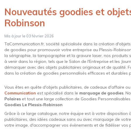
Polos
Nouveautés goodies et objets 
Robinson
Jacket et vestes
Mis à jour le 03 février 2026
Workwear
TaCommunication.fr, société spécialisée dans la création d'objets
de goodies pour promouvoir votre entreprise au Plessis-Robinson
Organique / Bio
la sérigraphie, la tampographie et la gravure laser, nos produits
à venir dans la région, tels que le Salon de l'Entreprise et les Jou
démarquer avec des objets publicitaires originaux et de qualité
Cadeaux d'affaires
dans la création de goodies personnalisés efficaces et durables p
Gourdes
Vous êtes en quête d'objets publicitaires, de cadeaux d'affaire o
Communication
est spécialisé dans le
marquage de goodies
. N
plus de catégories
Polaires
et tout une large collection de Goodies Personnalisable
Goodies Le Plessis-Robinson
Grâce à ce large catalogue, notre équipe est à votre disposition
publicitaires, des idées cadeaux sans ou avec marquage de votre
votre image, d'accompagner vos évènements et de fidéliser vos p